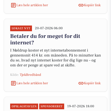
Læs hele artiklen her
Kopiér link
20-07-2026 06:00
LOKALT NYT
Betaler du for meget for dit
internet?
I Møldrup koster et nyt internetabonnement i
gennemsnit 414 kr. om måneden. På to minutter kan
du se, hvad nyt internet koster for dig lige nu – og
om der er penge at spare ved at skifte.
Kilde:
TjekBredbånd
Læs hele artiklen her
Kopiér link
19-07-2026 18:00
OPSLAGSTAVLEN
SPONSORERET