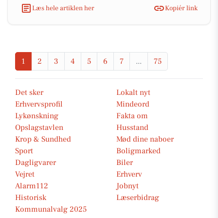
Læs hele artiklen her
Kopiér link
1
2
3
4
5
6
7
...
75
Det sker
Lokalt nyt
Erhvervsprofil
Mindeord
Lykønskning
Fakta om
Opslagstavlen
Husstand
Krop & Sundhed
Mød dine naboer
Sport
Boligmarked
Dagligvarer
Biler
Vejret
Erhverv
Alarm112
Jobnyt
Historisk
Læserbidrag
Kommunalvalg 2025