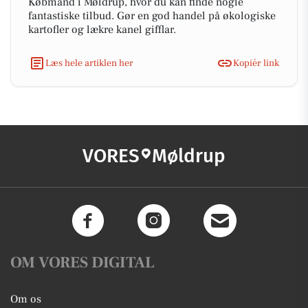
Købmand i Møldrup, hvor du kan finde nogle
fantastiske tilbud. Gør en god handel på økologiske
kartofler og lækre kanel gifflar.
Læs hele artiklen her
Kopiér link
VORES
Møldrup
OM VORES DIGITAL
Om os