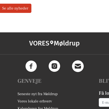
Se alle nyheder
VORES
Møldrup
GENVEJE
BLI
Få l
Seneste nyt fra Møldrup
Email
Vores lokale erhverv
Kalenderen for Møldrup