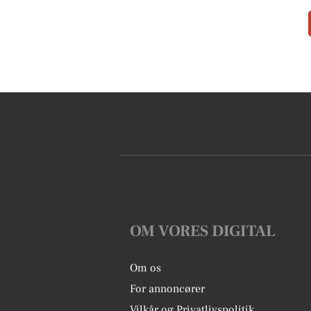
OM VORES DIGITAL
Om os
For annoncører
Vilkår og Privatlivspolitik