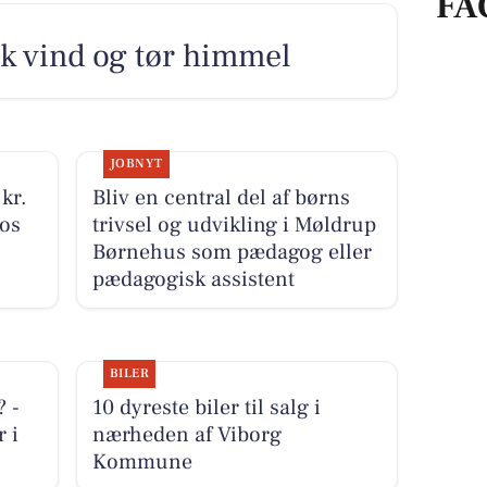
FA
sk vind og tør himmel
JOBNYT
 kr.
Bliv en central del af børns
hos
trivsel og udvikling i Møldrup
Børnehus som pædagog eller
pædagogisk assistent
BILER
 -
10 dyreste biler til salg i
r i
nærheden af Viborg
Kommune