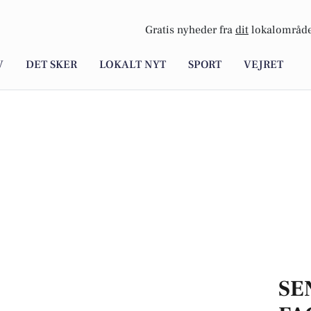
Gratis nyheder fra
dit
lokalområde
V
DET SKER
LOKALT NYT
SPORT
VEJRET
SE