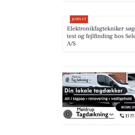
JOBNYT
Elektronikfagtekniker søge
test og fejlfinding hos Sel
A/S