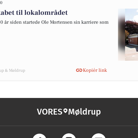
00
abet til lokalområdet
 30 år siden startede Ole Mortensen sin karriere som
Kopiér link
rup & Møldrup
VORES
Møldrup