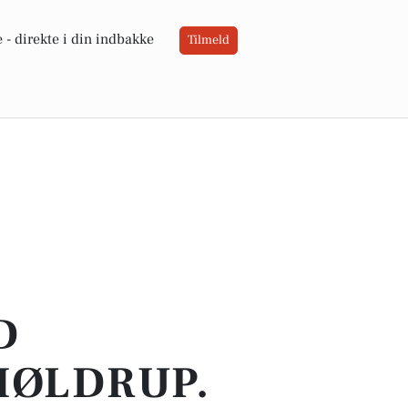
 -
direkte i din indbakke
Tilmeld
D
MØLDRUP.