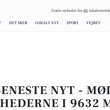
Gratis nyheder fra
dit
lokalområde
V
DET SKER
LOKALT NYT
SPORT
VEJRET
SENESTE NYT - MØ
HEDERNE I 9632 