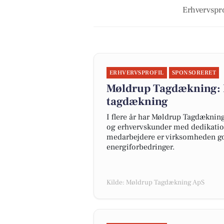
Erhvervspro
ERHVERVSPROFIL
SPONSORERET
Møldrup Tagdækning: E
tagdækning
I flere år har Møldrup Tagdækning
og erhvervskunder med dedikation 
medarbejdere er virksomheden godt
energiforbedringer.
Kilde: Møldrup Tagdækning ApS