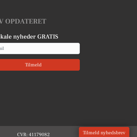
V OPDATERET
okale nyheder GRATIS
Tilmeld
Tilmeld nyhedsbrev
CVR: 41179082