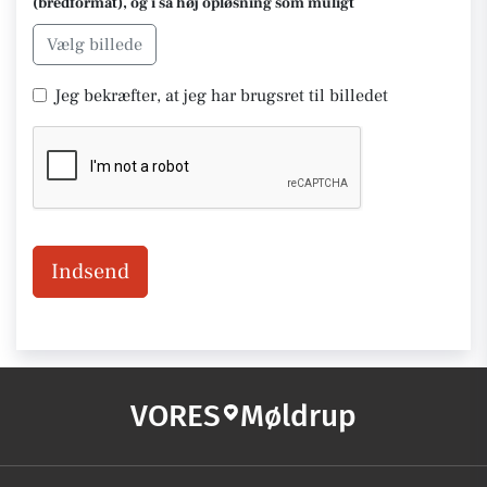
(bredformat), og i så høj opløsning som muligt
Vælg billede
Jeg bekræfter, at jeg har brugsret til billedet
Indsend
VORES
Møldrup