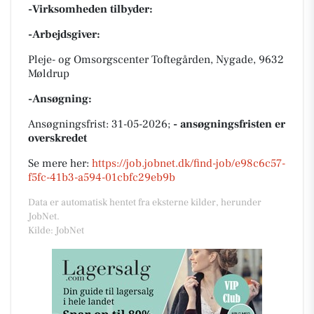
-Virksomheden tilbyder:
-Arbejdsgiver:
Pleje- og Omsorgscenter Toftegården, Nygade, 9632
Møldrup
-Ansøgning:
Ansøgningsfrist: 31-05-2026;
- ansøgningsfristen er
overskredet
Se mere her:
https://job.jobnet.dk/find-job/e98c6c57-
f5fc-41b3-a594-01cbfc29eb9b
Data er automatisk hentet fra eksterne kilder, herunder
JobNet.
Kilde: JobNet