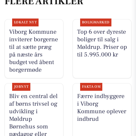
FLERE ARTIKLER
LOKALT NYT
BOLIGMARKED
Viborg Kommune
Top 6 over dyreste
inviterer borgerne
boliger til salg i
til at sætte præg
Møldrup. Priser op
på næste års
til 5.995.000 kr
budget ved åbent
borgermøde
JOBNYT
FAKTA OM
Bliv en central del
Færre indbyggere
af børns trivsel og
i Viborg
udvikling i
Kommune oplever
Møldrup
indbrud
Børnehus som
pædagog eller