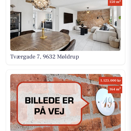
2
150 m
Tværgade 7, 9632 Møldrup
1.125.000 kr
2
164 m