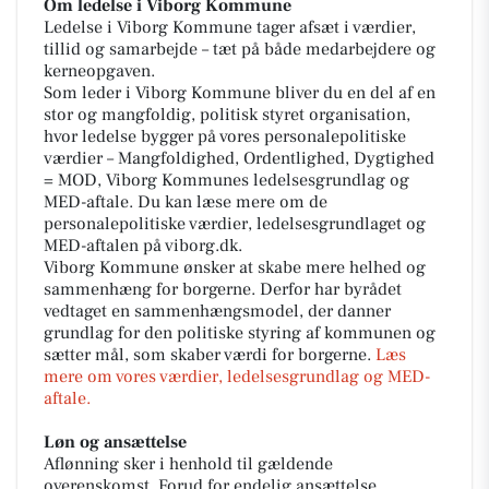
Om ledelse i Viborg Kommune
Ledelse i Viborg Kommune tager afsæt i værdier,
tillid og samarbejde – tæt på både medarbejdere og
kerneopgaven.
Som leder i Viborg Kommune bliver du en del af en
stor og mangfoldig, politisk styret organisation,
hvor ledelse bygger på vores personalepolitiske
værdier – Mangfoldighed, Ordentlighed, Dygtighed
= MOD, Viborg Kommunes ledelsesgrundlag og
MED-aftale. Du kan læse mere om de
personalepolitiske værdier, ledelsesgrundlaget og
MED-aftalen på viborg.dk.
Viborg Kommune ønsker at skabe mere helhed og
sammenhæng for borgerne. Derfor har byrådet
vedtaget en sammenhængsmodel, der danner
grundlag for den politiske styring af kommunen og
sætter mål, som skaber værdi for borgerne.
Læs
mere om vores værdier, ledelsesgrundlag og MED-
aftale.
Løn og ansættelse
Aflønning sker i henhold til gældende
overenskomst. Forud for endelig ansættelse