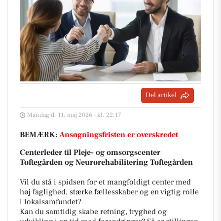
Del artikel
Mandag d. 11. maj 2026 - kl. 22:17
BEMÆRK:
Ansøgningsfristen er overskredet
Centerleder til Pleje- og omsorgscenter
Toftegården og Neurorehabilitering Toftegården
Vil du stå i spidsen for et mangfoldigt center med
høj faglighed, stærke fællesskaber og en vigtig rolle
i lokalsamfundet?
Kan du samtidig skabe retning, tryghed og