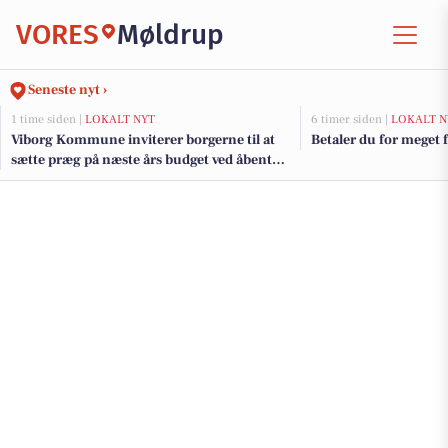
VORES
Møldrup
Seneste nyt ›
1 time siden |
LOKALT NYT
6 timer siden |
LOKALT N
Viborg Kommune inviterer borgerne til at
Betaler du for meget f
sætte præg på næste års budget ved åbent
borgermøde