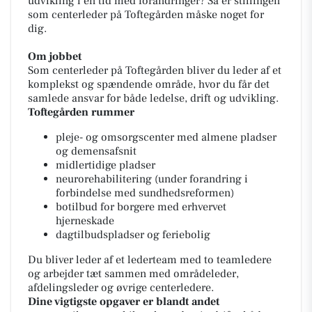
udvikling i en tid med forandringer? Så er stillingen
som centerleder på Toftegården måske noget for
dig.
Om jobbet
Som centerleder på Toftegården bliver du leder af et
komplekst og spændende område, hvor du får det
samlede ansvar for både ledelse, drift og udvikling.
Toftegården rummer
pleje- og omsorgscenter med almene pladser
og demensafsnit
midlertidige pladser
neurorehabilitering (under forandring i
forbindelse med sundhedsreformen)
botilbud for borgere med erhvervet
hjerneskade
dagtilbudspladser og feriebolig
Du bliver leder af et lederteam med to teamledere
og arbejder tæt sammen med områdeleder,
afdelingsleder og øvrige centerledere.
Dine vigtigste opgaver er blandt andet