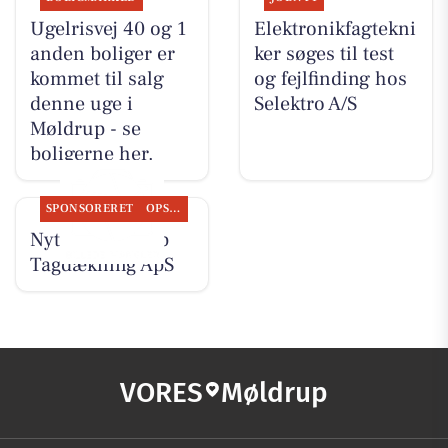
Ugelrisvej 40 og 1
Elektronikfagtekni
anden boliger er
ker søges til test
kommet til salg
og fejlfinding hos
denne uge i
Selektro A/S
Møldrup - se
boligerne her.
SPONSORERET
OPSLAGSTAVLEN
Nyt fra Møldrup
Tagdækning ApS
VORES
Møldrup