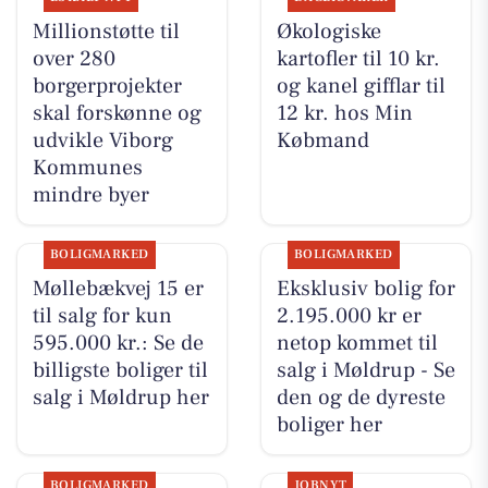
Millionstøtte til
Økologiske
over 280
kartofler til 10 kr.
borgerprojekter
og kanel gifflar til
skal forskønne og
12 kr. hos Min
udvikle Viborg
Købmand
Kommunes
mindre byer
BOLIGMARKED
BOLIGMARKED
Møllebækvej 15 er
Eksklusiv bolig for
til salg for kun
2.195.000 kr er
595.000 kr.: Se de
netop kommet til
billigste boliger til
salg i Møldrup - Se
salg i Møldrup her
den og de dyreste
boliger her
BOLIGMARKED
JOBNYT