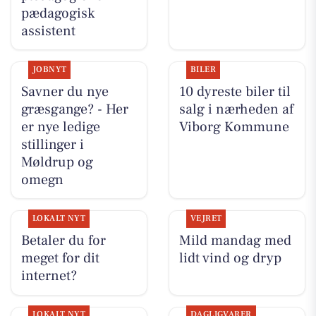
pædagogisk
assistent
JOBNYT
BILER
Savner du nye
10 dyreste biler til
græsgange? - Her
salg i nærheden af
er nye ledige
Viborg Kommune
stillinger i
Møldrup og
omegn
LOKALT NYT
VEJRET
Betaler du for
Mild mandag med
meget for dit
lidt vind og dryp
internet?
LOKALT NYT
DAGLIGVARER