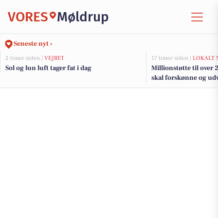
VORES
Møldrup
Seneste nyt ›
2 timer siden |
VEJRET
17 timer siden |
LOKALT 
Sol og lun luft tager fat i dag
Millionstøtte til over
skal forskønne og udv
Kommunes mindre b