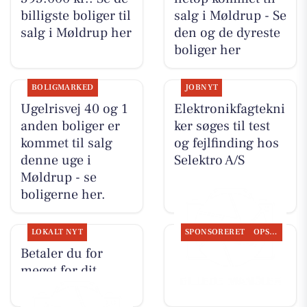
billigste boliger til
salg i Møldrup - Se
salg i Møldrup her
den og de dyreste
boliger her
BOLIGMARKED
JOBNYT
Ugelrisvej 40 og 1
Elektronikfagtekni
anden boliger er
ker søges til test
kommet til salg
og fejlfinding hos
denne uge i
Selektro A/S
Møldrup - se
boligerne her.
LOKALT NYT
SPONSORERET
OPSLAGSTAVLEN
Betaler du for
Nyt fra Møldrup
meget for dit
Tagdækning ApS
internet?