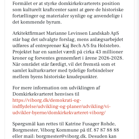
Formålet er at styrke domkirkekvarterets position
som kulturelt kraftcenter samt at gøre de historiske
fortællinger og materialer synlige og anvendelige i
det kommende byrum.
Arkitektfirmaet Marianne Levinsen Landskab ApS
står bag det udvalgte forslag, mens anlægsarbejdet
udføres af entreprenør Kaj Bech A/S fra Holstebro.
Projektet har en samlet værdi på cirka 43 millioner
kroner og forventes gennemført i årene 2026-2028.
Når området står færdigt, vil det fremstå som et
samlet kulturkvarter med tydelige forbindelser
mellem byens historiske knudepunkter.
For mere information om udviklingen af
Domkirkekvarteret henvises til
https://viborg.dk/demokrati-og-
indflydelse/udvikling-og-planer/udvikling/vi-
udvikler-byerne/domkirkekvarteret-viborg/
Spørgsmål kan rettes til Katrine Fusager Rohde,
Borgmester, Viborg Kommune på tlf. 87 87 88 88
eller mail: borgmester@viborg.dk. Desuden kan