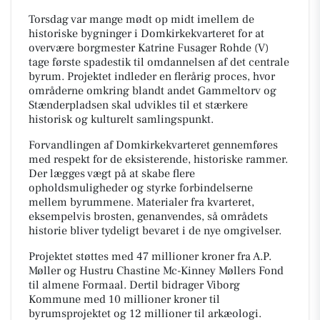
Torsdag var mange mødt op midt imellem de
historiske bygninger i Domkirkekvarteret for at
overvære borgmester Katrine Fusager Rohde (V)
tage første spadestik til omdannelsen af det centrale
byrum. Projektet indleder en flerårig proces, hvor
områderne omkring blandt andet Gammeltorv og
Stænderpladsen skal udvikles til et stærkere
historisk og kulturelt samlingspunkt.
Forvandlingen af Domkirkekvarteret gennemføres
med respekt for de eksisterende, historiske rammer.
Der lægges vægt på at skabe flere
opholdsmuligheder og styrke forbindelserne
mellem byrummene. Materialer fra kvarteret,
eksempelvis brosten, genanvendes, så områdets
historie bliver tydeligt bevaret i de nye omgivelser.
Projektet støttes med 47 millioner kroner fra A.P.
Møller og Hustru Chastine Mc-Kinney Møllers Fond
til almene Formaal. Dertil bidrager Viborg
Kommune med 10 millioner kroner til
byrumsprojektet og 12 millioner til arkæologi.