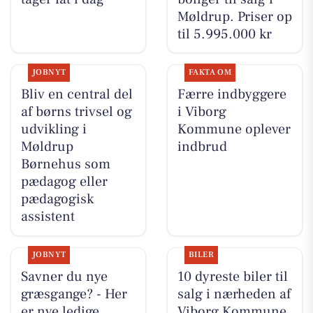
Møldrup. Priser op
til 5.995.000 kr
JOBNYT
FAKTA OM
Bliv en central del
Færre indbyggere
af børns trivsel og
i Viborg
udvikling i
Kommune oplever
Møldrup
indbrud
Børnehus som
pædagog eller
pædagogisk
assistent
JOBNYT
BILER
Savner du nye
10 dyreste biler til
græsgange? - Her
salg i nærheden af
er nye ledige
Viborg Kommune