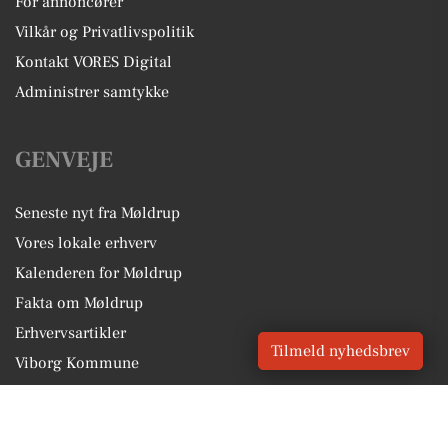
For annoncører
Vilkår og Privatlivspolitik
Kontakt VORES Digital
Administrer samtykke
GENVEJE
Seneste nyt fra Møldrup
Vores lokale erhverv
Kalenderen for Møldrup
Fakta om Møldrup
Erhvervsartikler
Tilmeld nyhedsbrev
Viborg Kommune
Få en gratis salgsvurdering
Sponsoreret indhold