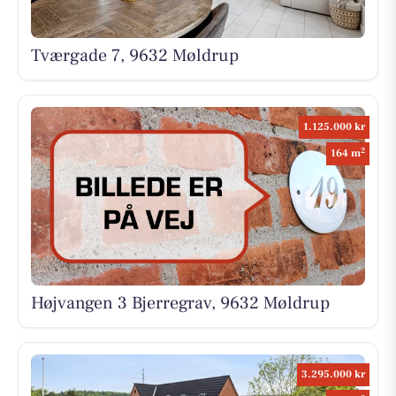
Tværgade 7, 9632 Møldrup
1.125.000 kr
2
164 m
Højvangen 3 Bjerregrav, 9632 Møldrup
3.295.000 kr