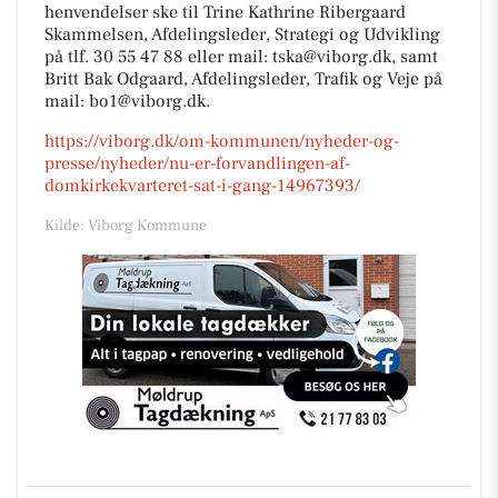
henvendelser ske til Trine Kathrine Ribergaard
Skammelsen, Afdelingsleder, Strategi og Udvikling
på tlf. 30 55 47 88 eller mail: tska@viborg.dk, samt
Britt Bak Odgaard, Afdelingsleder, Trafik og Veje på
mail: bo1@viborg.dk.
https://viborg.dk/om-kommunen/nyheder-og-
presse/nyheder/nu-er-forvandlingen-af-
domkirkekvarteret-sat-i-gang-14967393/
Kilde: Viborg Kommune