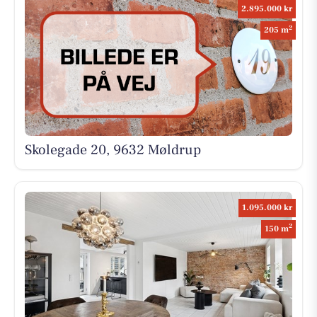
2.895.000 kr
2
205 m
Skolegade 20, 9632 Møldrup
1.095.000 kr
2
150 m