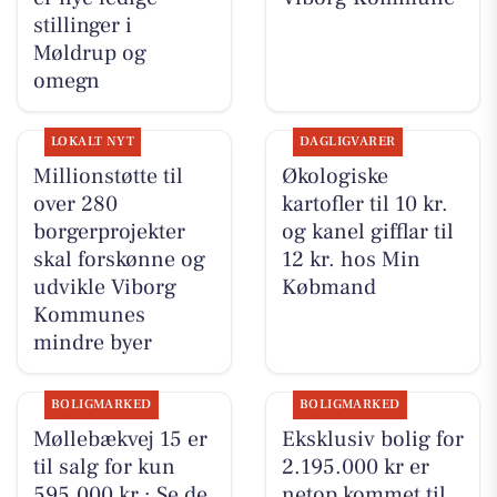
stillinger i
Møldrup og
omegn
LOKALT NYT
DAGLIGVARER
Millionstøtte til
Økologiske
over 280
kartofler til 10 kr.
borgerprojekter
og kanel gifflar til
skal forskønne og
12 kr. hos Min
udvikle Viborg
Købmand
Kommunes
mindre byer
BOLIGMARKED
BOLIGMARKED
Møllebækvej 15 er
Eksklusiv bolig for
til salg for kun
2.195.000 kr er
595.000 kr.: Se de
netop kommet til