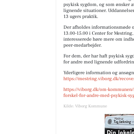
psykisk sygdom, og som ønsker at b
lignende situationer. Uddannelsen 
13 ugers praktik.
Der afholdes informationsmøde o
13.00-15.00 i Center for Mestring
interesserede høre mere om indh
peer-medarbejder.
For dem, der har haft psykisk sygd
for andre med lignende udfordrin
Yderligere information og ansøgn
https://mestring.viborg.dk/recove
https://viborg.dk/om-kommunen/n
forskel-for-andre-med-psykisk-s
Kilde: Viborg Kommune