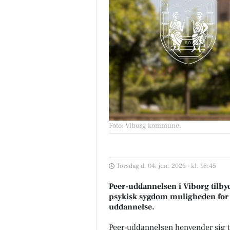
Foto: Viborg kommune
.
Torsdag d. 04. jun. 2026 - kl. 18:45
Peer-uddannelsen i Viborg tilb
psykisk sygdom muligheden for 
uddannelse.
Peer-uddannelsen henvender sig ti