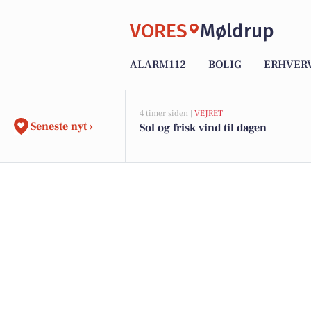
VORES
Møldrup
ALARM112
BOLIG
ERHVER
4 timer siden |
VEJRET
Seneste nyt ›
Sol og frisk vind til dagen