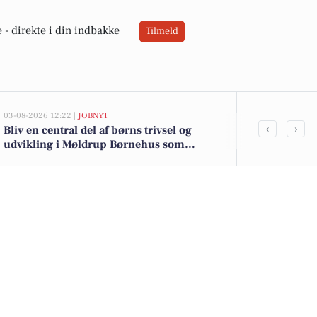
 -
direkte i din indbakke
Tilmeld
03-08-2026 12:22 |
JOBNYT
02-08-2026 16:0
‹
›
Bliv en central del af børns trivsel og
Økologiske ka
udvikling i Møldrup Børnehus som
gifflar til 
pædagog eller pædagogisk assistent