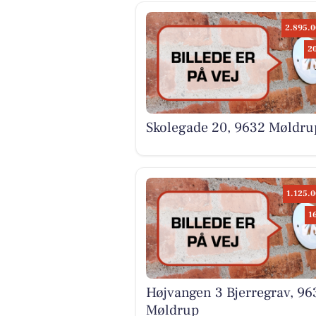
2.895.0
2
Skolegade 20, 9632 Møldru
1.125.0
1
Højvangen 3 Bjerregrav, 96
Møldrup