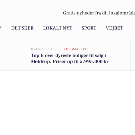
Gratis nyheder fra
dit
lokalområde
V
DET SKER
LOKALT NYT
SPORT
VEJRET
05-08-2026 13:00 |
BOLIGMARKED
Top 6 over dyreste boliger til salg i
Møldrup. Priser op til 5.995.000 kr