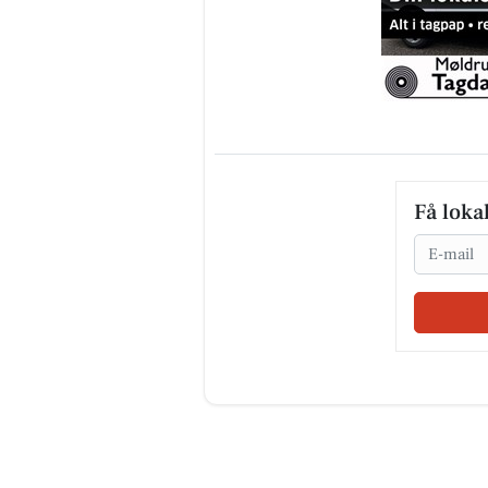
Få loka
Email