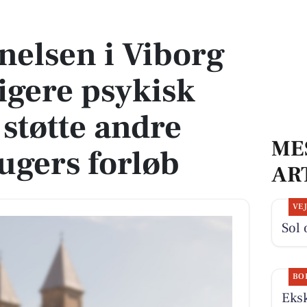
igere psykisk syge med at støtte andre gennem 26 ugers forløb
elsen i Viborg
ligere psykisk
 støtte andre
ME
ugers forløb
AR
VE
Sol 
BO
Eksk