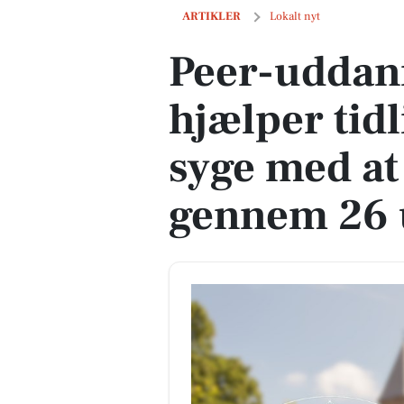
Peer-uddannelsen i Viborg hjælper tidl
ARTIKLER
Lokalt nyt
Peer-uddann
hjælper tid
syge med at
gennem 26 