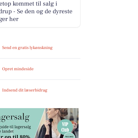
etop kommet til salg i
rup - Se den og de dyreste
ger her
Send en gratis lykønskning
Opret mindeside
Indsend dit læserbidrag