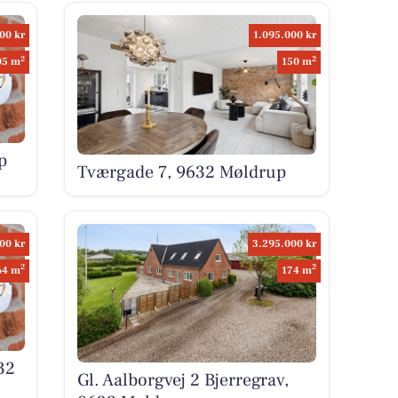
00 kr
1.095.000 kr
2
2
05 m
150 m
p
Tværgade 7, 9632 Møldrup
00 kr
3.295.000 kr
2
2
64 m
174 m
32
Gl. Aalborgvej 2 Bjerregrav,