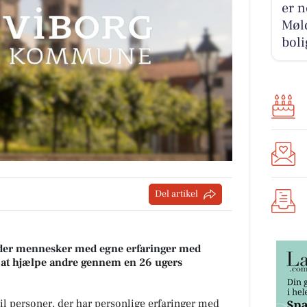
er n
Møld
boli
Del artikel
yder mennesker med egne erfaringer med
at hjælpe andre gennem en 26 ugers
l personer, der har personlige erfaringer med