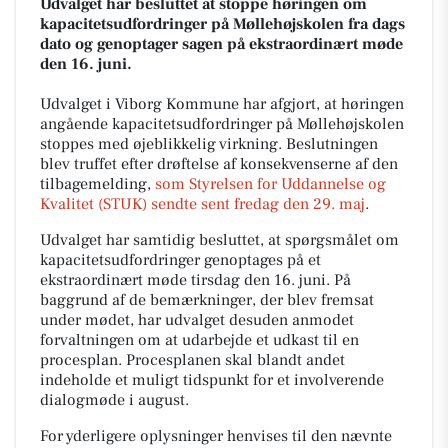
Udvalget har besluttet at stoppe høringen om
kapacitetsudfordringer på Møllehøjskolen fra dags
dato og genoptager sagen på ekstraordinært møde
den 16. juni.
Udvalget i Viborg Kommune har afgjort, at høringen
angående kapacitetsudfordringer på Møllehøjskolen
stoppes med øjeblikkelig virkning. Beslutningen
blev truffet efter drøftelse af konsekvenserne af den
tilbagemelding,
som Styrelsen for Uddannelse og
Kvalitet (STUK) sendte sent fredag den 29. maj
.
Udvalget har samtidig besluttet, at spørgsmålet om
kapacitetsudfordringer genoptages på et
ekstraordinært møde tirsdag den 16. juni. På
baggrund af de bemærkninger, der blev fremsat
under mødet, har udvalget desuden anmodet
forvaltningen om at udarbejde et udkast til en
procesplan. Procesplanen skal blandt andet
indeholde et muligt tidspunkt for et involverende
dialogmøde i august.
For yderligere oplysninger henvises til den nævnte