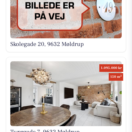
Skolegade 20, 9632 Møldrup
1.095.000 kr
2
150 m