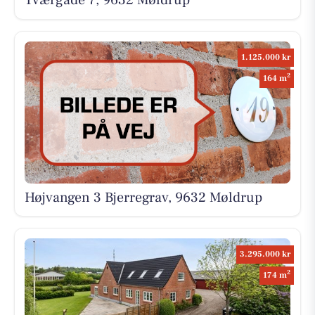
Tværgade 7, 9632 Møldrup
1.125.000 kr
2
164 m
Højvangen 3 Bjerregrav, 9632 Møldrup
3.295.000 kr
2
174 m