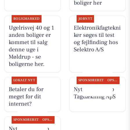
boliger her
BOLIGMARKED
JOBNYT
Ugelrisvej 40 og 1
Elektronikfagtekni
anden boliger er
ker søges til test
kommet til salg
og fejlfinding hos
denne uge i
Selektro A/S
Møldrup - se
boligerne her.
LOKALT NYT
SPONSORERET
OPSLAGSTAVLEN
Betaler du for
Nyt fra Møldrup
meget for dit
Tagdækning ApS
internet?
SPONSORERET
OPSLAGSTAVLEN
Nyt fra Møldrup