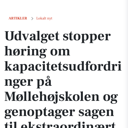
Udvalget stopper høring om kapacitetsudfordringer på Møllehøjskole
ARTIKLER
Lokalt nyt
Udvalget stopper
høring om
kapacitetsudfordri
nger på
Møllehøjskolen og
genoptager sagen
til ekstraordinært