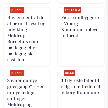
JOBNYT
FAKTA OM
Bliv en central del
Færre indbyggere
af børns trivsel og
i Viborg
udvikling i
Kommune oplever
Møldrup
indbrud
Børnehus som
pædagog eller
pædagogisk
assistent
JOBNYT
BILER
Savner du nye
10 dyreste biler til
græsgange? - Her
salg i nærheden af
er nye ledige
Viborg Kommune
stillinger i
Møldrup og