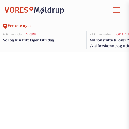
VORES
Møldrup
Seneste nyt ›
6 timer siden |
VEJRET
21 timer siden |
LOKALT 
Sol og lun luft tager fat i dag
Millionstøtte til over
skal forskønne og udv
Kommunes mindre b