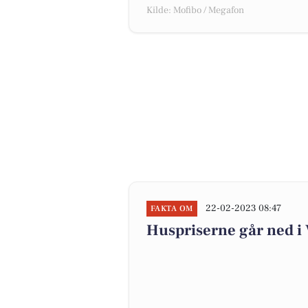
Kilde: Mofibo / Megafon
22-02-2023 08:47
FAKTA OM
Huspriserne går ned 