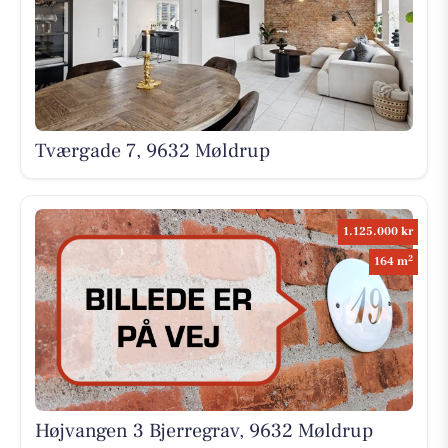
Tværgade 7, 9632 Møldrup
1.125.000 kr
2
164 m
Højvangen 3 Bjerregrav, 9632 Møldrup