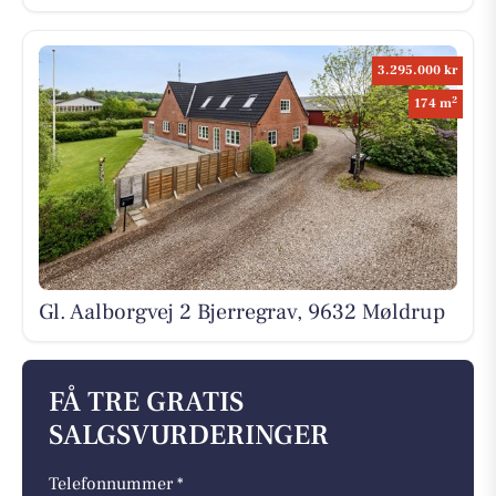
3.295.000 kr
2
174 m
Gl. Aalborgvej 2 Bjerregrav, 9632 Møldrup
FÅ TRE GRATIS
SALGSVURDERINGER
Telefonnummer *