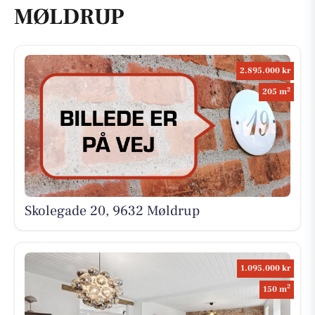
MØLDRUP
2.895.000 kr
2
205 m
Skolegade 20, 9632 Møldrup
1.095.000 kr
2
150 m