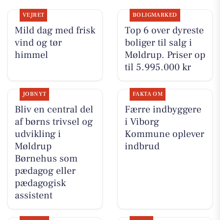
VEJRET
BOLIGMARKED
Mild dag med frisk
Top 6 over dyreste
vind og tør
boliger til salg i
himmel
Møldrup. Priser op
til 5.995.000 kr
JOBNYT
FAKTA OM
Bliv en central del
Færre indbyggere
af børns trivsel og
i Viborg
udvikling i
Kommune oplever
Møldrup
indbrud
Børnehus som
pædagog eller
pædagogisk
assistent