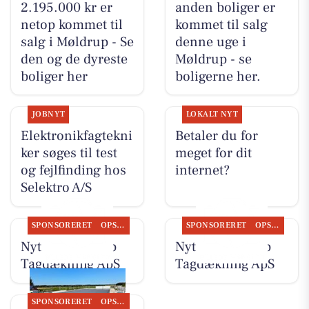
2.195.000 kr er
anden boliger er
netop kommet til
kommet til salg
salg i Møldrup - Se
denne uge i
den og de dyreste
Møldrup - se
boliger her
boligerne her.
JOBNYT
LOKALT NYT
Elektronikfagtekni
Betaler du for
ker søges til test
meget for dit
og fejlfinding hos
internet?
Selektro A/S
SPONSORERET
OPSLAGSTAVLEN
SPONSORERET
OPSLAGSTAVLEN
Nyt fra Møldrup
Nyt fra Møldrup
Tagdækning ApS
Tagdækning ApS
SPONSORERET
OPSLAGSTAVLEN