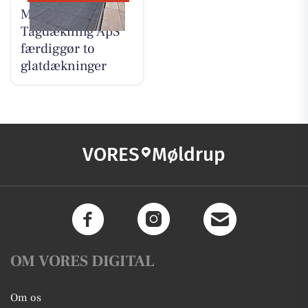
Møldrup
Tagdækning ApS
færdiggør to
glatdækninger
VORES
Møldrup
OM VORES DIGITAL
Om os