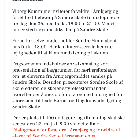
Viborg Kommune inviterer forældre i Arnbjerg og
forældre til elever på Søndre Skole til dialogmøde
tirsdag den 26. maj fra kl. 19.00 til 21.00. Mødet
finder sted i gymnastiksalen på Søndre Skole.
Forud for selve mødet holder Søndre Skole åbent
hus fra kl. 18.00. Her kan interesserede benytte
lejligheden til at få en rundvisning på skolen.
Dagsordenen indeholder en velkomst og kort
præsentation af baggrunden for høringsforslaget
om, at eleverne fra Arnbjergområdet samles på
Søndre Skole. Desuden præsenteres Søndre Skole af
skolelederen og skolebestyrelsesformanden,
hvorefter der åbnes op for dialog med mulighed for
spørgsmål til både Børne- og Ungdomsudvalget og
Søndre Skole.
Der er plads til 400 deltagere, og tilmelding skal ske
senest den 22. maj kl. 8.30 via dette link:
Dialogmøde for forældre i Arnbjerg og forældre til
elever på Søndre Skole | Arrangementet