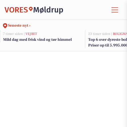
VORES
Møldrup
Seneste nyt ›
7 timer siden |
VEJRET
23 timer siden |
BOLIGM
Mild dag med frisk vind og tør himmel
Top 6 over dyreste boli
Priser op til 5.995.00