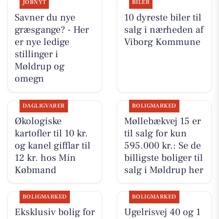
JOBNYT
BILER
Savner du nye
10 dyreste biler til
græsgange? - Her
salg i nærheden af
er nye ledige
Viborg Kommune
stillinger i
Møldrup og
omegn
DAGLIGVARER
BOLIGMARKED
Økologiske
Møllebækvej 15 er
kartofler til 10 kr.
til salg for kun
og kanel gifflar til
595.000 kr.: Se de
12 kr. hos Min
billigste boliger til
Købmand
salg i Møldrup her
BOLIGMARKED
BOLIGMARKED
Eksklusiv bolig for
Ugelrisvej 40 og 1