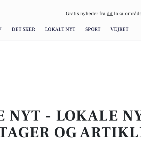
Gratis nyheder fra
dit
lokalområde
V
DET SKER
LOKALT NYT
SPORT
VEJRET
E NYT - LOKALE N
TAGER OG ARTIKL