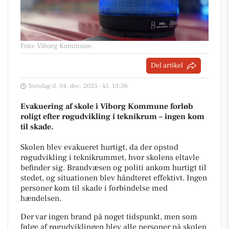
Foto: Viborg Kommune
.
Del artikel
Torsdag d. 04. dec. 2025 - kl. 13:36
Evakuering af skole i Viborg Kommune forløb
roligt efter røgudvikling i teknikrum – ingen kom
til skade.
Skolen blev evakueret hurtigt, da der opstod
røgudvikling i teknikrummet, hvor skolens eltavle
befinder sig. Brandvæsen og politi ankom hurtigt til
stedet, og situationen blev håndteret effektivt. Ingen
personer kom til skade i forbindelse med
hændelsen.
Der var ingen brand på noget tidspunkt, men som
følge af røgudviklingen blev alle personer på skolen