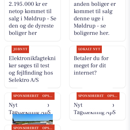
2.195.000 kr er
anden boliger er
netop kommet til
kommet til salg
salg i Møldrup - Se
denne uge i
den og de dyreste
Møldrup - se
boliger her
boligerne her.
JOBNYT
LOKALT NYT
Elektronikfagtekni
Betaler du for
ker søges til test
meget for dit
og fejlfinding hos
internet?
Selektro A/S
SPONSORERET
OPSLAGSTAVLEN
SPONSORERET
OPSLAGSTAVLEN
Nyt fra Møldrup
Nyt fra Møldrup
Tagdækning ApS
Tagdækning ApS
SPONSORERET
OPSLAGSTAVLEN