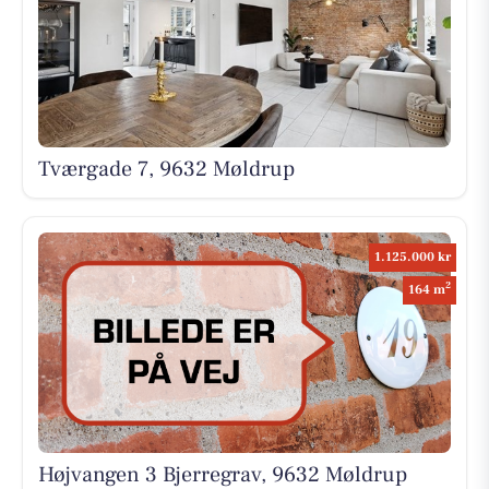
Tværgade 7, 9632 Møldrup
1.125.000 kr
2
164 m
Højvangen 3 Bjerregrav, 9632 Møldrup