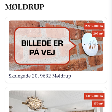
MØLDRUP
2.895.000 kr
2
205 m
Skolegade 20, 9632 Møldrup
1.095.000 kr
2
150 m