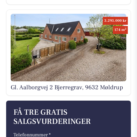
3.295.000 kr
2
174 m
Gl. Aalborgvej 2 Bjerregrav, 9632 Møldrup
FÅ TRE GRATIS
SALGSVURDERINGER
Telefonnummer *