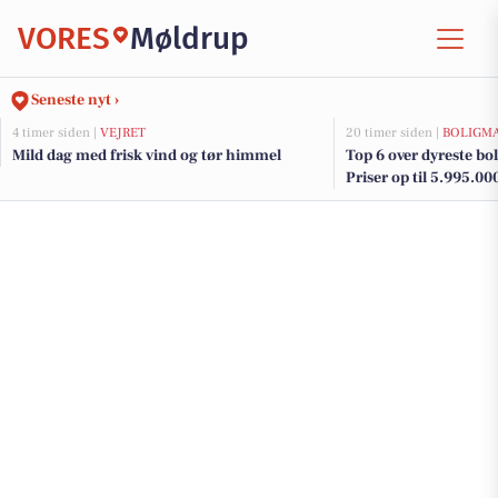
VORES
Møldrup
Seneste nyt ›
4 timer siden |
VEJRET
20 timer siden |
BOLIGM
Mild dag med frisk vind og tør himmel
Top 6 over dyreste boli
Priser op til 5.995.00