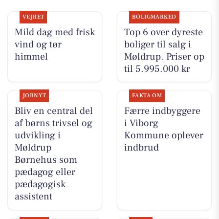
VEJRET
BOLIGMARKED
Mild dag med frisk
Top 6 over dyreste
vind og tør
boliger til salg i
himmel
Møldrup. Priser op
til 5.995.000 kr
JOBNYT
FAKTA OM
Bliv en central del
Færre indbyggere
af børns trivsel og
i Viborg
udvikling i
Kommune oplever
Møldrup
indbrud
Børnehus som
pædagog eller
pædagogisk
assistent