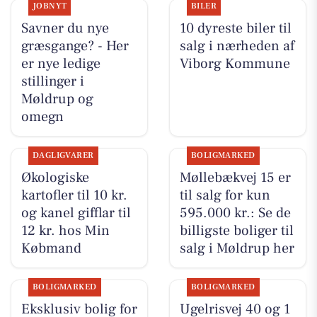
JOBNYT
BILER
Savner du nye
10 dyreste biler til
græsgange? - Her
salg i nærheden af
er nye ledige
Viborg Kommune
stillinger i
Møldrup og
omegn
DAGLIGVARER
BOLIGMARKED
Økologiske
Møllebækvej 15 er
kartofler til 10 kr.
til salg for kun
og kanel gifflar til
595.000 kr.: Se de
12 kr. hos Min
billigste boliger til
Købmand
salg i Møldrup her
BOLIGMARKED
BOLIGMARKED
Eksklusiv bolig for
Ugelrisvej 40 og 1