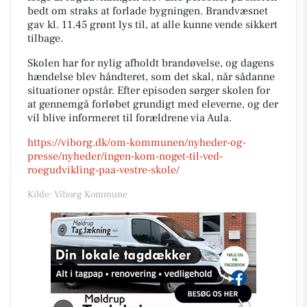
bedt om straks at forlade bygningen. Brandvæsnet
gav kl. 11.45 grønt lys til, at alle kunne vende sikkert
tilbage.
Skolen har for nylig afholdt brandøvelse, og dagens
hændelse blev håndteret, som det skal, når sådanne
situationer opstår. Efter episoden sørger skolen for
at gennemgå forløbet grundigt med eleverne, og der
vil blive informeret til forældrene via Aula.
https://viborg.dk/om-kommunen/nyheder-og-
presse/nyheder/ingen-kom-noget-til-ved-
roegudvikling-paa-vestre-skole/
Kilde: Viborg Kommune