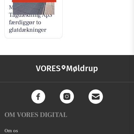
Møldrup
Tagdækning ApS
færdiggør to
glatdækninger
VORES
Møldrup
OM VORES DIGITAL
Om os