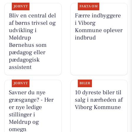
JOBNYT
FAKTA OM
Bliv en central del
Færre indbyggere
af børns trivsel og
i Viborg
udvikling i
Kommune oplever
Møldrup
indbrud
Børnehus som
pædagog eller
pædagogisk
assistent
JOBNYT
BILER
Savner du nye
10 dyreste biler til
græsgange? - Her
salg i nærheden af
er nye ledige
Viborg Kommune
stillinger i
Møldrup og
omegn