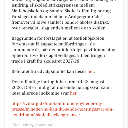
ændring af skoledistriktsgrænsen mellem
Møllehøjskolen og Søndre Skole i offentlig høring.
Forslaget indebærer, at hele Arnbjergområdet
fremover vil blive samlet i Søndre Skoles distrikt,
hvor området i dag er delt mellem de to skoler.
Baggrunden for forslaget er, at Møllehøjskolen
forventes at få kapacitetsudfordringer i de
kommende år, når den midlertidige pavillonløsning
ophører. Hvis forslaget vedtages, vil ændringen
træde i kraft fra skoleåret 2027/28.
Referatet fra udvalgsmødet kan læses
her
.
Den offentlige høring løber frem til 28. august
2026. Det er muligt at indsende høringssvar samt
læse allerede indkomne svar
her
.
https://viborg.dk/om-kommunen/nyheder-og-
presse/nyheder/nu-kan-du-sende-hoeringssvar-om-
aendring-af-skoledistriktsgraense/
Kilde: Viborg Kommune