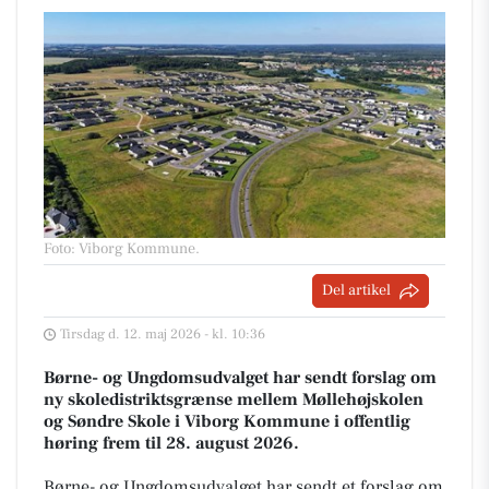
Foto: Viborg Kommune
.
Del artikel
Tirsdag d. 12. maj 2026 - kl. 10:36
Børne- og Ungdomsudvalget har sendt forslag om
ny skoledistriktsgrænse mellem Møllehøjskolen
og Søndre Skole i Viborg Kommune i offentlig
høring frem til 28. august 2026.
Børne- og Ungdomsudvalget har sendt et forslag om