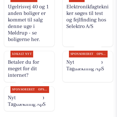
Ugelrisvej 40 og 1
Elektronikfagtekni
anden boliger er
ker søges til test
kommet til salg
og fejlfinding hos
denne uge i
Selektro A/S
Møldrup - se
boligerne her.
LOKALT NYT
SPONSORERET
OPSLAGSTAVLEN
Betaler du for
Nyt fra Møldrup
meget for dit
Tagdækning ApS
internet?
SPONSORERET
OPSLAGSTAVLEN
Nyt fra Møldrup
Tagdækning ApS