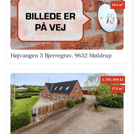
2
164 m
Højvangen 3 Bjerregrav, 9632 Møldrup
3.295.000 kr
2
174 m