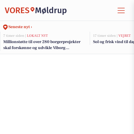
VORES
Møldrup
Seneste nyt ›
7 timer siden |
LOKALT NYT
17 timer siden |
VEJRET
Millionstøtte til over 280 borgerprojekter
Sol og frisk vind til d
skal forskønne og udvikle Viborg
Kommunes mindre byer