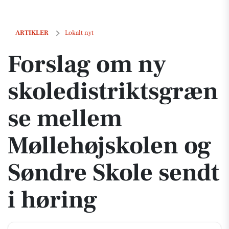
Forslag om ny skoledistriktsgrænse mellem Møllehøjskolen og Søndr
ARTIKLER
Lokalt nyt
Forslag om ny
skoledistriktsgræn
se mellem
Møllehøjskolen og
Søndre Skole sendt
i høring