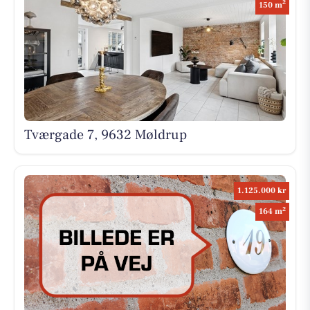
2
150 m
Tværgade 7, 9632 Møldrup
1.125.000 kr
2
164 m