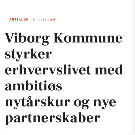
Viborg Kommune styrker erhvervslivet med ambitiøs nytårskur og ny
ARTIKLER
Lokalt nyt
Viborg Kommune
styrker
erhvervslivet med
ambitiøs
nytårskur og nye
partnerskaber