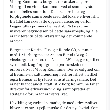
Viborg Kommunes borgmester ønsker at gøre
Viborg til en vinderkommune ved at samle byrådet
om en fælles ambition. Det skal ske i tæt og
forpligtende samarbejde med det lokale erhvervsliv.
Byrådet kan ikke løfte opgaven alene, og derfor
lægges alle sporene i fællesskab. Nytårskuren
markerer begyndelsen på dette samarbejde, og alle
er inviteret til både nytårskur og det kommende
arbejde.
Borgmester Katrine Fusager Rohde (V), sammen
med 1. viceborgmester Anders Bertel (A) og 2.
viceborgmester Torsten Nielsen (Æ), lægger op til et
systematisk og forpligtende partnerskab med
erhvervslivet i Viborg Kommune. Der er enighed om
at fremme en kulturændring i erhvervslivet, hvilket
også fremgår af byrådets konstitueringsaftale. Det
er her blandt andet aftalt, at Viborg Kommune får en
direktør for erhvervsudvikling samt opretter et
strategisk forum for erhvervslivet.
Udvikling og vækst i samarbejde med erhvervslivet
bliver et centralt pejlemærke for det nye byråd. Som