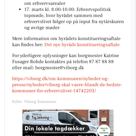
om erhvervsarealer
17. marts kl. 8.00-10.00: Erhvervspolitisk
topmøde, hvor byrådet sammen med
erhvervslivet følger op på input fra nytårskuren
og øvrige møder
Mere information om byrådets konstitueringsaftale
kan findes her:
Det nye byråds konstitueringsaftale
For yderligere oplysninger kan borgmester Katrine
Fusager Rohde kontaktes på telefon 87 87 88 88
eller mail: borgmester@viborg.dk
https://viborg.dk/om-kommunen/nyheder-og-
presse/nyheder/viborg-skal-vaere-blandt-de-bedste-
kommuner-for-erhvervslivet-14742203/
Kilde: Viborg Kommune