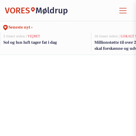
VORES
Møldrup
Seneste nyt ›
2 timer siden |
VEJRET
16 timer siden |
LOKALT 
Sol og lun luft tager fat i dag
Millionstøtte til over
skal forskønne og udv
Kommunes mindre b