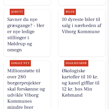
JOBNYT
BILER
Savner du nye
10 dyreste biler til
græsgange? - Her
salg i nærheden af
er nye ledige
Viborg Kommune
stillinger i
Møldrup og
omegn
LOKALT NYT
DAGLIGVARER
Millionstøtte til
Økologiske
over 280
kartofler til 10 kr.
borgerprojekter
og kanel gifflar til
skal forskønne og
12 kr. hos Min
udvikle Viborg
Købmand
Kommunes
mindre byer