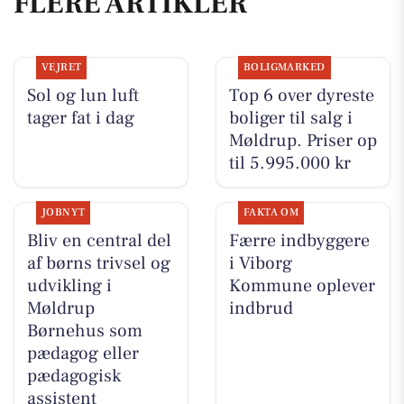
FLERE ARTIKLER
VEJRET
BOLIGMARKED
Sol og lun luft
Top 6 over dyreste
tager fat i dag
boliger til salg i
Møldrup. Priser op
til 5.995.000 kr
JOBNYT
FAKTA OM
Bliv en central del
Færre indbyggere
af børns trivsel og
i Viborg
udvikling i
Kommune oplever
Møldrup
indbrud
Børnehus som
pædagog eller
pædagogisk
assistent