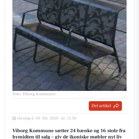
Foto: Viborg Kommune
.
Del artikel
Onsdag d. 04. feb. 2026 - kl. 11:36
Viborg Kommune sætter 24 bænke og 16 stole fra
bymidten til salg – giv de ikoniske møbler nyt liv