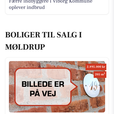
Færre indbyggere i Viborg Kommune
oplever indbrud
BOLIGER TIL SALG I
MØLDRUP
2.895.000 kr
2
205 m