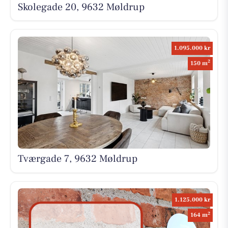
Skolegade 20, 9632 Møldrup
1.095.000 kr
2
150 m
Tværgade 7, 9632 Møldrup
1.125.000 kr
2
164 m