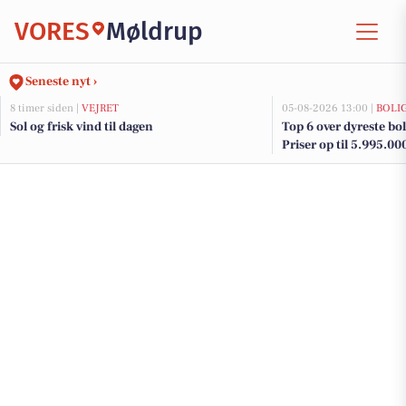
VORES
Møldrup
Seneste nyt ›
8 timer siden |
VEJRET
05-08-2026 13:00 |
BOLI
Sol og frisk vind til dagen
Top 6 over dyreste boli
Priser op til 5.995.00