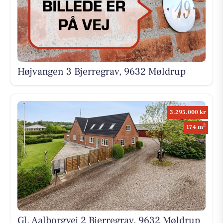
Højvangen 3 Bjerregrav, 9632 Møldrup
3.295.000 kr
2
174 m
Gl. Aalborgvej 2 Bjerregrav, 9632 Møldrup