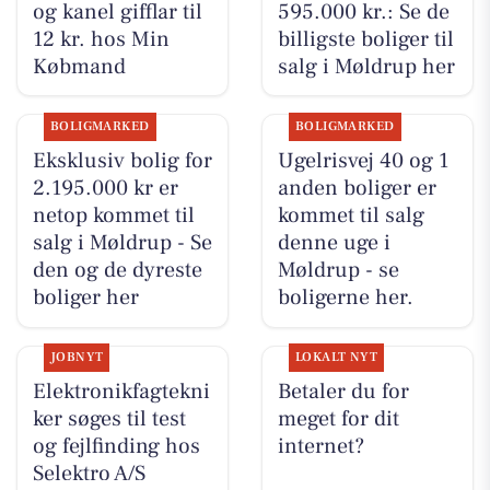
og kanel gifflar til
595.000 kr.: Se de
12 kr. hos Min
billigste boliger til
Købmand
salg i Møldrup her
BOLIGMARKED
BOLIGMARKED
Eksklusiv bolig for
Ugelrisvej 40 og 1
2.195.000 kr er
anden boliger er
netop kommet til
kommet til salg
salg i Møldrup - Se
denne uge i
den og de dyreste
Møldrup - se
boliger her
boligerne her.
JOBNYT
LOKALT NYT
Elektronikfagtekni
Betaler du for
ker søges til test
meget for dit
og fejlfinding hos
internet?
Selektro A/S