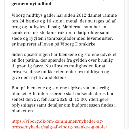
gennem nyt udbud.
Viborg midtbys gader har siden 2012 dannet ramme
om 24 bænke og 16 stole i metal, der nu tages ud af
brug og udbydes til salg. Møblerne, som har en
karakteristisk stelkonstruktion i fladprofiler samt
sæde og ryglæn i tombakplader med løvemønster,
er inspireret af løven på Viborg Domkirke.
Siden opsætningen har bænkene og stolene udviklet
en flot patina, der spænder fra gylden over brunlig
til grønlig farve. Nu tilbydes muligheden for at
erhverve disse unikke elementer fra midtbyen og
give dem nyt liv andetsteds.
Bud på bænkene og stolene afgives via en særlig
blanket. Alle interesserede skal indsende deres bud
senest den 27. februar 2026 kl. 12.00. Yderligere
oplysninger samt detaljer om budprocessen findes i
blanketten.
https://viborg.dk/om-kommunen/nyheder-og-
presse/nyheder/salg-af-viborg-baenke-og-stole/