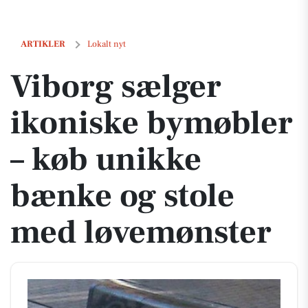
Viborg sælger ikoniske bymøbler – køb unikke bænke og stole med 
ARTIKLER
Lokalt nyt
Viborg sælger
ikoniske bymøbler
– køb unikke
bænke og stole
med løvemønster