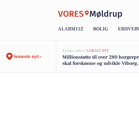
VORES
Møldrup
ALARM112
BOLIG
ERHVER
8 timer siden |
LOKALT NYT
Seneste nyt ›
Millionstøtte til over 280 borgerp
skal forskønne og udvikle Viborg
Kommunes mindre byer