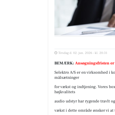
Tirsdag d. 02. jun. 2026 - kl. 20:31
BEMÆRK:
Ansøgningsfristen er
Selektro A/S er en virksomhed i 
målsætninger
for vækst og indtjening. Vores bo
højkvalitets
audio udstyr har rygende travlt o
vækst i dette område ønsker vi at 