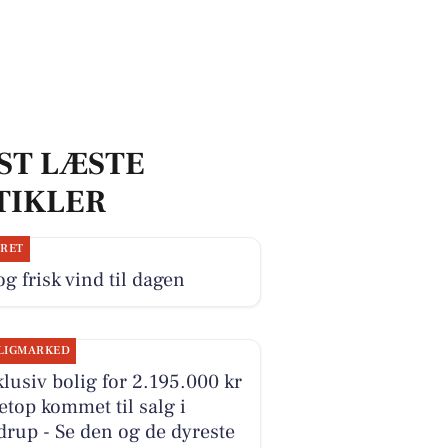
ST LÆSTE
TIKLER
JRET
og frisk vind til dagen
LIGMARKED
lusiv bolig for 2.195.000 kr
etop kommet til salg i
rup - Se den og de dyreste