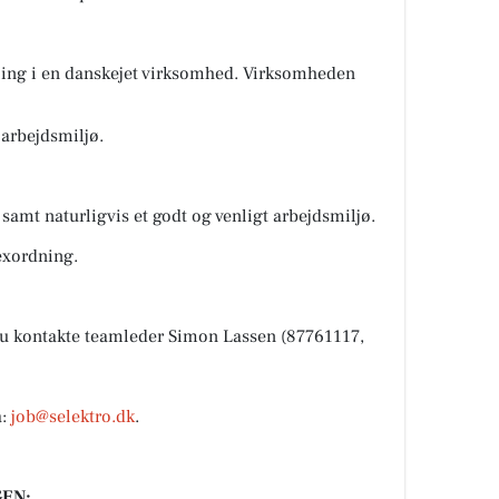
ling i en danskejet virksomhed. Virksomheden
 arbejdsmiljø.
samt naturligvis et godt og venligt arbejdsmiljø.
lexordning.
du kontakte teamleder Simon Lassen (87761117,
å:
job@selektro.dk
.
EN: