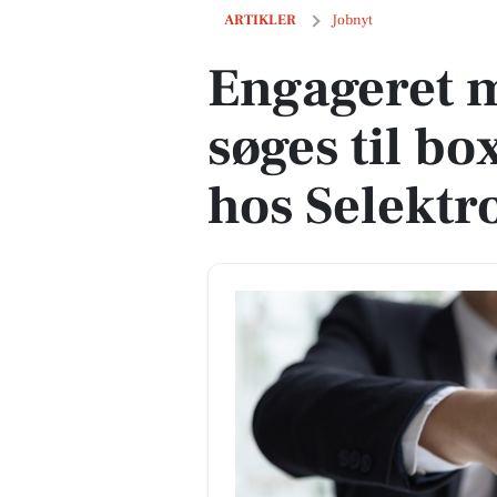
Engageret medarbejder søges til boxbui
ARTIKLER
Jobnyt
Engageret 
søges til bo
hos Selektr