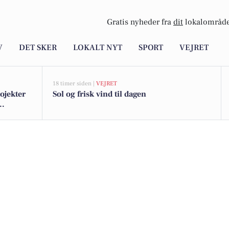
Gratis nyheder fra
dit
lokalområde
V
DET SKER
LOKALT NYT
SPORT
VEJRET
18 timer siden |
VEJRET
rojekter
Sol og frisk vind til dagen