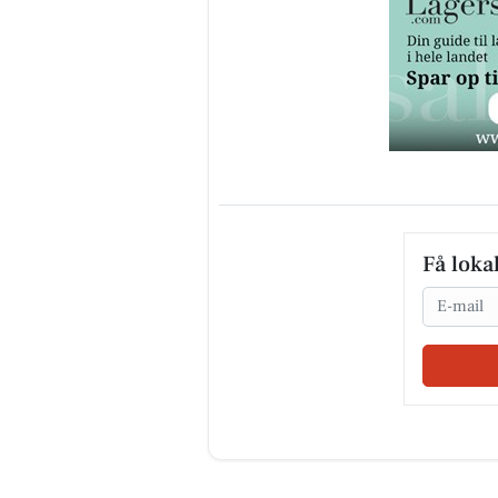
Få loka
Email