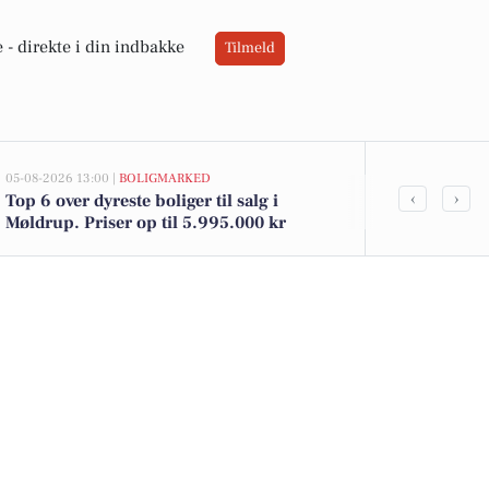
 -
direkte i din indbakke
Tilmeld
05-08-2026 13:00 |
BOLIGMARKED
03-08-2026 12:2
‹
›
Top 6 over dyreste boliger til salg i
Bliv en centr
Møldrup. Priser op til 5.995.000 kr
udvikling i
pædagog elle