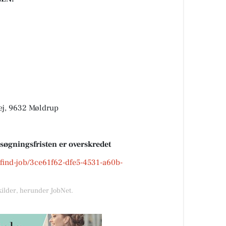
j, 9632 Møldrup
nsøgningsfristen er overskredet
k/find-job/3ce61f62-dfe5-4531-a60b-
kilder, herunder JobNet.