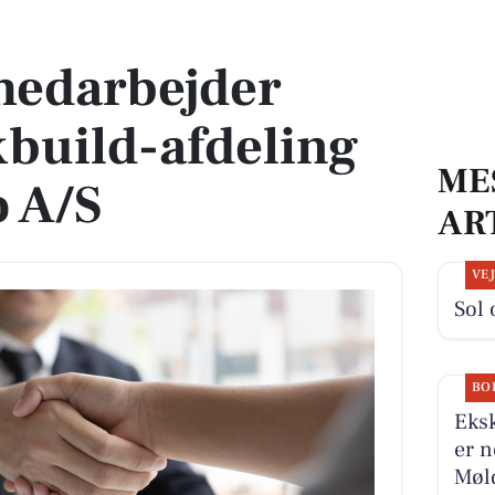
ld-afdeling hos Selektro A/S
medarbejder
xbuild-afdeling
ME
o A/S
AR
VE
Sol 
BO
Eksk
er n
Møld