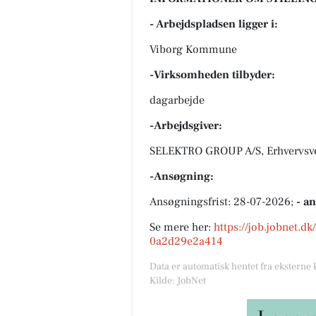
- Arbejdspladsen ligger i:
Viborg Kommune
-Virksomheden tilbyder:
dagarbejde
-Arbejdsgiver:
SELEKTRO GROUP A/S, Erhvervsve
-Ansøgning:
Ansøgningsfrist: 28-07-2026;
- a
Se mere her:
https://job.jobnet.d
0a2d29e2a414
Data er automatisk hentet fra eksterne 
Kilde: JobNet