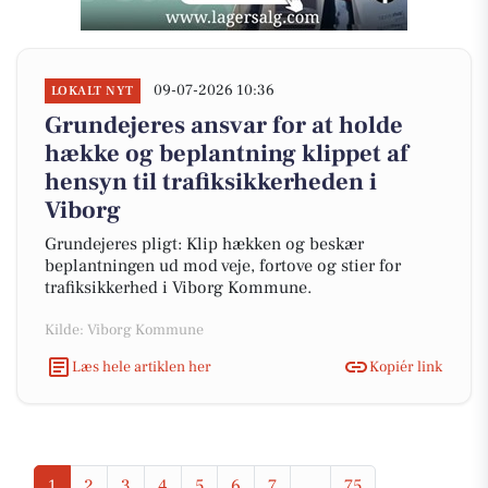
09-07-2026 10:36
LOKALT NYT
Grundejeres ansvar for at holde
hække og beplantning klippet af
hensyn til trafiksikkerheden i
Viborg
Grundejeres pligt: Klip hækken og beskær
beplantningen ud mod veje, fortove og stier for
trafiksikkerhed i Viborg Kommune.
Kilde: Viborg Kommune
Læs hele artiklen her
Kopiér link
1
2
3
4
5
6
7
...
75