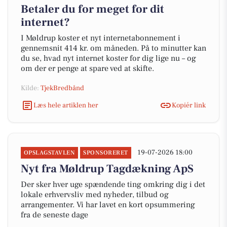
Betaler du for meget for dit
internet?
I Møldrup koster et nyt internetabonnement i
gennemsnit 414 kr. om måneden. På to minutter kan
du se, hvad nyt internet koster for dig lige nu – og
om der er penge at spare ved at skifte.
Kilde:
TjekBredbånd
Læs hele artiklen her
Kopiér link
19-07-2026 18:00
OPSLAGSTAVLEN
SPONSORERET
Nyt fra Møldrup Tagdækning ApS
Der sker hver uge spændende ting omkring dig i det
lokale erhvervsliv med nyheder, tilbud og
arrangementer. Vi har lavet en kort opsummering
fra de seneste dage