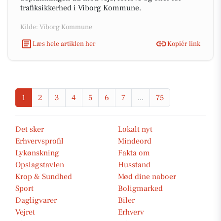
trafiksikkerhed i Viborg Kommune.
Kilde: Viborg Kommune
Læs hele artiklen her
Kopiér link
1
2
3
4
5
6
7
...
75
Det sker
Lokalt nyt
Erhvervsprofil
Mindeord
Lykønskning
Fakta om
Opslagstavlen
Husstand
Krop & Sundhed
Mød dine naboer
Sport
Boligmarked
Dagligvarer
Biler
Vejret
Erhverv