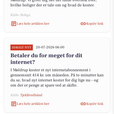
Møldrup. Vi giver dig her det fulde overblik over,
hvilke boliger der er tale om og hvad de koster.
Kilde: Boliga
Læs hele artiklen her
Kopiér link
20-07-2026 06:00
LOKALT NYT
Betaler du for meget for dit
internet?
I Møldrup koster et nyt internetabonnement i
gennemsnit 414 kr. om måneden. På to minutter kan
du se, hvad nyt internet koster for dig lige nu – og
om der er penge at spare ved at skifte.
Kilde:
TjekBredbånd
Læs hele artiklen her
Kopiér link