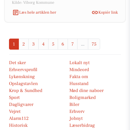
Kilde: Viborg Kommune
Læs hele artiklen her
Kopiér link
1
2
3
4
5
6
7
...
75
Det sker
Lokalt nyt
Erhvervsprofil
Mindeord
Lykønskning
Fakta om
Opslagstavlen
Husstand
Krop & Sundhed
Mød dine naboer
Sport
Boligmarked
Dagligvarer
Biler
Vejret
Erhverv
Alarm112
Jobnyt
Historisk
Læserbidrag