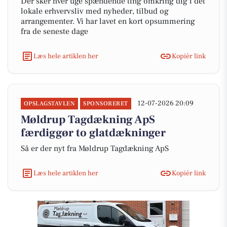
Der sker hver uge spændende ting omkring dig i det
lokale erhvervsliv med nyheder, tilbud og
arrangementer. Vi har lavet en kort opsummering
fra de seneste dage
Læs hele artiklen her
Kopiér link
12-07-2026 20:09
OPSLAGSTAVLEN
SPONSORERET
Møldrup Tagdækning ApS
færdiggør to glatdækninger
Så er der nyt fra Møldrup Tagdækning ApS
Læs hele artiklen her
Kopiér link