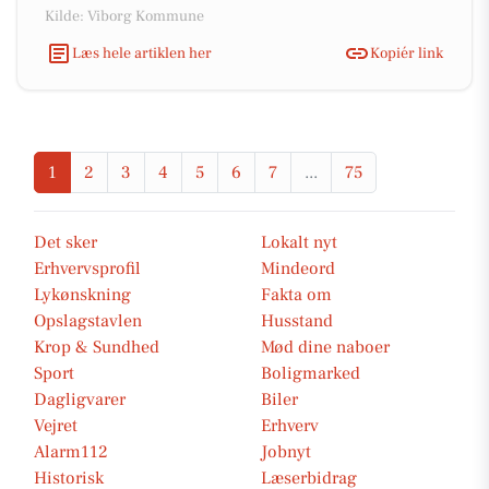
Kilde: Viborg Kommune
Læs hele artiklen her
Kopiér link
1
2
3
4
5
6
7
...
75
Det sker
Lokalt nyt
Erhvervsprofil
Mindeord
Lykønskning
Fakta om
Opslagstavlen
Husstand
Krop & Sundhed
Mød dine naboer
Sport
Boligmarked
Dagligvarer
Biler
Vejret
Erhverv
Alarm112
Jobnyt
Historisk
Læserbidrag