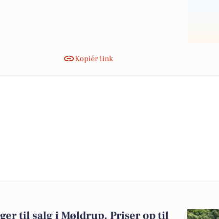
Kopiér link
er til salg i Møldrup. Priser op til