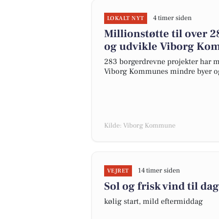
4 timer siden
LOKALT NYT
Millionstøtte til over
og udvikle Viborg Ko
283 borgerdrevne projekter har mo
Viborg Kommunes mindre byer og 
Kilde: Viborg Kommune
14 timer siden
VEJRET
Sol og frisk vind til da
kølig start, mild eftermiddag