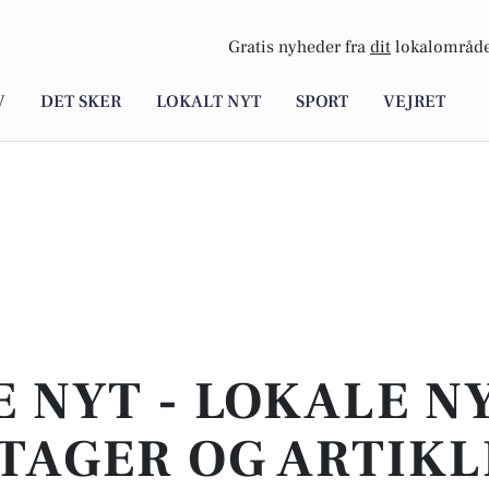
Gratis nyheder fra
dit
lokalområde
V
DET SKER
LOKALT NYT
SPORT
VEJRET
E NYT - LOKALE N
TAGER OG ARTIKL