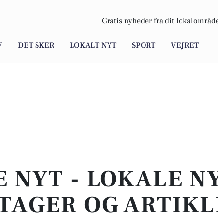
Gratis nyheder fra
dit
lokalområde
V
DET SKER
LOKALT NYT
SPORT
VEJRET
E NYT - LOKALE N
TAGER OG ARTIKL