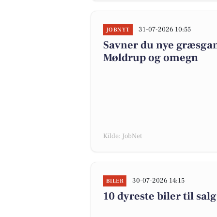
31-07-2026 10:55
JOBNYT
Savner du nye græsgange
Møldrup og omegn
Kilde: JobNet
30-07-2026 14:15
BILER
10 dyreste biler til s