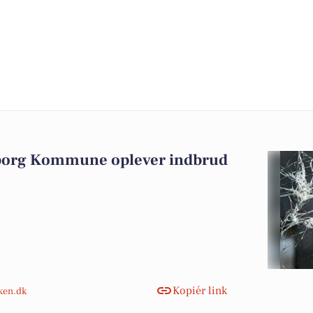
iborg Kommune oplever indbrud
Kopiér link
nken.dk