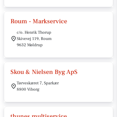
Roum - Markservice
c/o. Henrik Thorup
Skivevej 119, Roum
9632 Møldrup
Skou & Nielsen Byg ApS
Tørveskæret 7, Sparkær
8800 Viborg
thunes multiservice