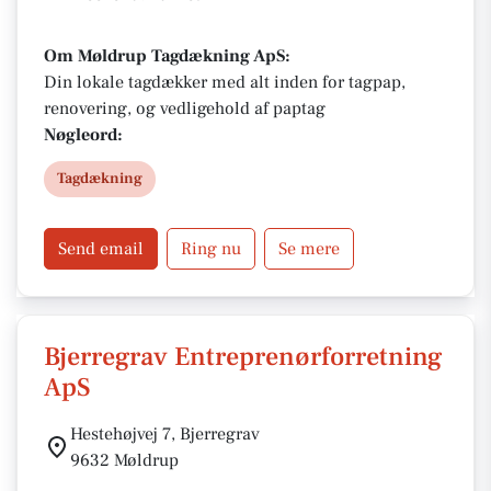
Om Møldrup Tagdækning ApS:
Din lokale tagdækker med alt inden for tagpap,
renovering, og vedligehold af paptag
Nøgleord:
Tagdækning
Send email
Ring nu
Se mere
Bjerregrav Entreprenørforretning
ApS
Hestehøjvej 7, Bjerregrav
9632 Møldrup