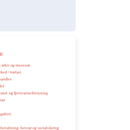
ng
.
k, arkiv og museum
ked / trælast
handler
del
, vand- og fjernvarmeforsyning
nør
galleri
 forvaltning, forsvar og socialsikring