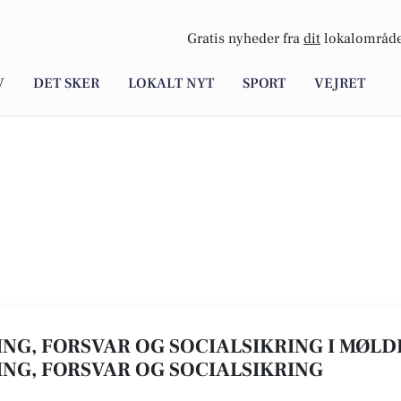
Gratis nyheder fra
dit
lokalområde
V
DET SKER
LOKALT NYT
SPORT
VEJRET
NG, FORSVAR OG SOCIALSIKRING I MØLDR
NG, FORSVAR OG SOCIALSIKRING