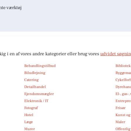
nte værktøj
kig i en af vores andre kategorier eller brug vores
udvidet søgni
Behandlingstilbud
Bibliote
Biludlejning
Byggemar
Catering
Cykelfor
Detailhandel
Dyrehan
Ejendomsmægler
El-, gas-
Elektronik / IT
Entrepre
Fotograf
Frisør
Hotel
Kunst og 
Læge
Maler
Murer
Offentlig