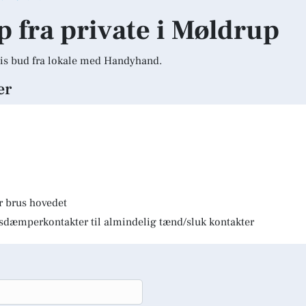
lp fra private i Møldrup
is bud fra lokale med Handyhand.
er
r brus hovedet
lysdæmperkontakter til almindelig tænd/sluk kontakter