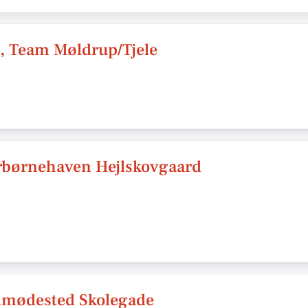
g, Team Møldrup/Tjele
urbørnehaven Hejlskovgaard
dmødested Skolegade