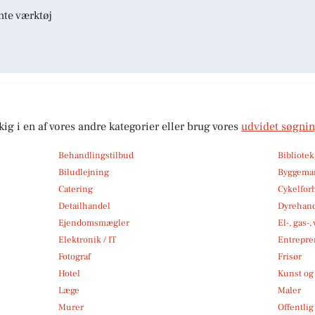
nte værktøj
kig i en af vores andre kategorier eller brug vores
udvidet søgni
Behandlingstilbud
Bibliote
Biludlejning
Byggemar
Catering
Cykelfor
Detailhandel
Dyrehan
Ejendomsmægler
El-, gas-
Elektronik / IT
Entrepre
Fotograf
Frisør
Hotel
Kunst og 
Læge
Maler
Murer
Offentlig