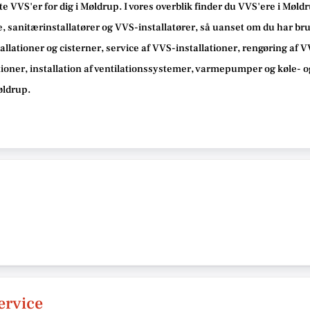
te VVS'er for dig i Møldrup. I vores overblik finder du VVS'ere i Møl
 sanitærinstallatører og VVS-installatører, så uanset om du har brug
allationer og cisterner, service af VVS-installationer, rengøring af 
tioner, installation af ventilationssystemer, varmepumper og køle- o
øldrup.
ervice