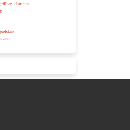
 grillbar, isbar mm.
ng
e
gselskab
pudser