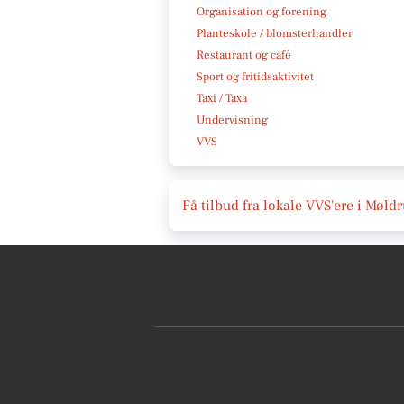
Organisation og forening
Planteskole / blomsterhandler
Restaurant og café
Sport og fritidsaktivitet
Taxi / Taxa
Undervisning
VVS
Få tilbud fra lokale VVS'ere i Møld