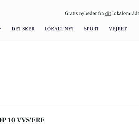
Gratis nyheder fra
dit
lokalområde
V
DET SKER
LOKALT NYT
SPORT
VEJRET
OP 10 VVS'ERE