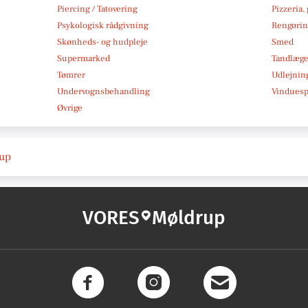
Piercing / Tatovering
Pizzeria,
Psykologisk rådgivning
Rengøri
Skønheds- og hudpleje
Smed
Supermarked
Tandlæg
Tømrer
Udlejnin
Undervognsbehandling
Vindues
Øvrige
rup
VORES
Møldrup