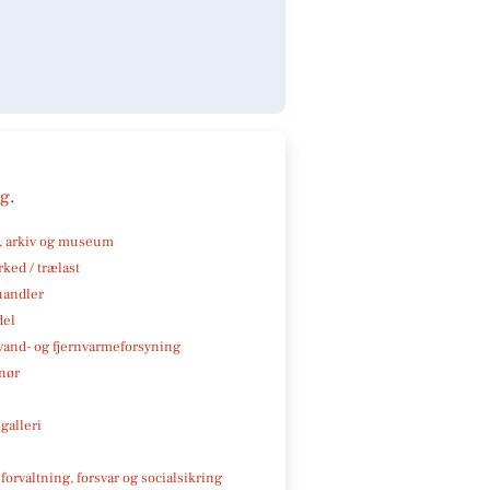
ng
.
k, arkiv og museum
ked / trælast
handler
del
, vand- og fjernvarmeforsyning
nør
galleri
 forvaltning, forsvar og socialsikring