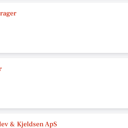
rager
r
lev & Kjeldsen ApS