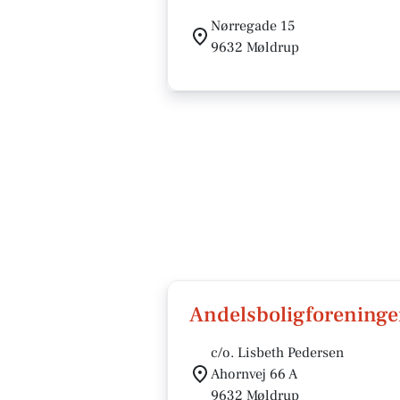
Nørregade 15
9632 Møldrup
Andelsboligforening
c/o. Lisbeth Pedersen
Ahornvej 66 A
9632 Møldrup