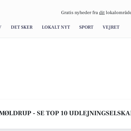
Gratis nyheder fra
dit
lokalområde
V
DET SKER
LOKALT NYT
SPORT
VEJRET
MØLDRUP - SE TOP 10 UDLEJNINGSELSK