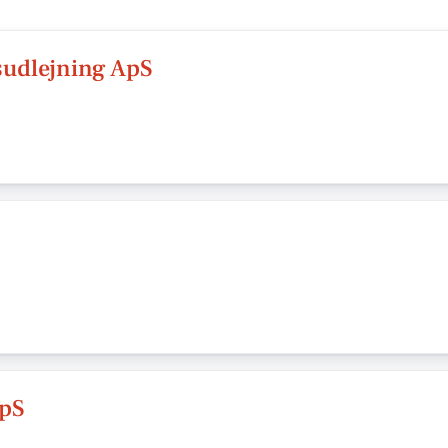
sudlejning ApS
pS