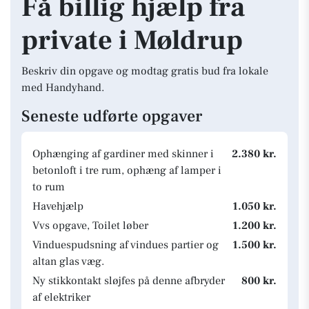
Få billig hjælp fra
private i Møldrup
Beskriv din opgave og modtag gratis bud fra lokale
med Handyhand.
Seneste udførte opgaver
Ophænging af gardiner med skinner i
2.380 kr.
betonloft i tre rum, ophæng af lamper i
to rum
Havehjælp
1.050 kr.
Vvs opgave, Toilet løber
1.200 kr.
Vinduespudsning af vindues partier og
1.500 kr.
altan glas væg.
Ny stikkontakt sløjfes på denne afbryder
800 kr.
af elektriker