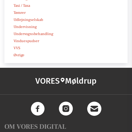
Taxi / Taxa
Tømrer
Udlejningselskab
Undervisning
Undervognsbehandling
Vinduespudser
VVS
Øvrige
VORES
Møldrup
OM VORES DIGITAL