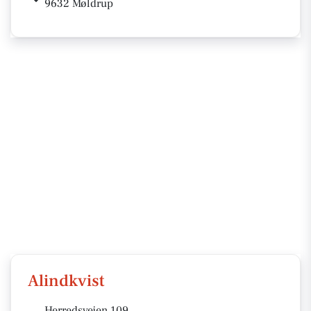
9632 Møldrup
Alindkvist
Herredsvejen 109