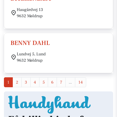
Haugårdvej 13
9632 Møldrup
BENNY DAHL
Lundvej 5, Lund
9632 Møldrup
1
2
3
4
5
6
7
...
14