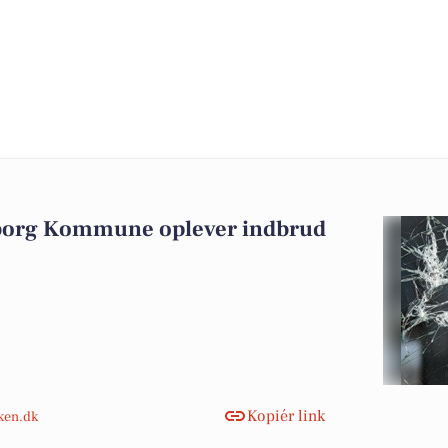
iborg Kommune oplever indbrud
Kopiér link
nken.dk