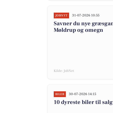
31-07-2026 10:55
JOBNYT
Savner du nye græsgange
Møldrup og omegn
Kilde: JobNet
30-07-2026 14:15
BILER
10 dyreste biler til s