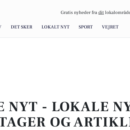
Gratis nyheder fra
dit
lokalområde
V
DET SKER
LOKALT NYT
SPORT
VEJRET
E NYT - LOKALE N
TAGER OG ARTIKL